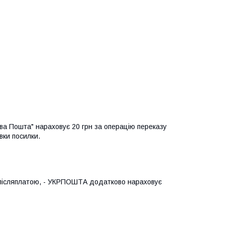
а Пошта" нараховує 20 грн за операцію переказу 
вки посилки.
 післяплатою, - УКРПОШТА додатково нараховує 