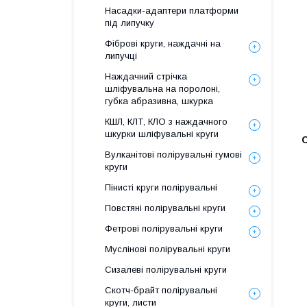
Насадки-адаптери платформи
під липучку
Фіброві круги, наждачні на
липучці
Наждачний стрічка
шліфувальна на поролоні,
губка абразивна, шкурка
КШЛ, КЛТ, КЛО з наждачного
шкурки шліфувальні круги
Вулканітові полірувальні гумові
круги
Пінисті круги полірувальні
Повстяні полірувальні круги
Фетрові полірувальні круги
Муслінові полірувальні круги
Сизалеві полірувальні круги
Скотч-брайт полірувальні
круги, листи