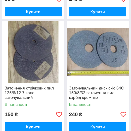
Купити
Купити
Заточення стрічкових пил
Заточувальний диск скіс 64С
125/6/12.7 коло
150/8/32 заточення пил
заточувальний
карбід кремнію
В наявності
В наявності
150
240
₴
₴
Купити
Купити