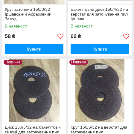
Круг заточний 150/3/32
Бакелітовий диск 150/4/32 на
Іршавський Абразивний
верстат для заточування пил
Завод
Іршава
В наявності
В наявності
58
62
₴
₴
Купити
Купити
Новинка
Новинка
Диск 150/5/32 на бакелітовій
Круг 150/6/32 на верстат для
зв'язці для заточування пил
заточування пил