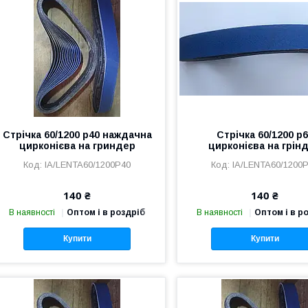
Стрічка 60/1200 р40 наждачна
Стрічка 60/1200 р
цирконієва на гриндер
цирконієва на грін
IA/LENTA60/1200P40
IA/LENTA60/1200
140 ₴
140 ₴
В наявності
Оптом і в роздріб
В наявності
Оптом і в р
Купити
Купити