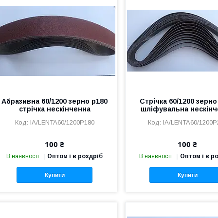
Абразивна 60/1200 зерно р180
Стрічка 60/1200 зерно
стрічка нескінченна
шліфувальна нескінч
IA/LENTA60/1200P180
IA/LENTA60/1200P
100 ₴
100 ₴
В наявності
Оптом і в роздріб
В наявності
Оптом і в р
Купити
Купити