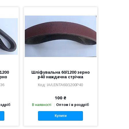
/1200
Шліфувальна 60/1200 зерно
ерно
р40 наждачна стрічка
P36
IA/LENTA60/1200P40
100 ₴
оздріб
В наявності
Оптом і в роздріб
Купити