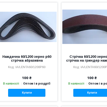
Наждачна 60/1200 зерно р60
Стрічка 60/1200 зерн
стрічка абразивна
стрічка на гриндер на
IA/LENTA60/1200P60
IA/LENTA60/1200
100 ₴
100 ₴
В наявності
Оптом і в роздріб
В наявності
Оптом і в р
Купити
Купити