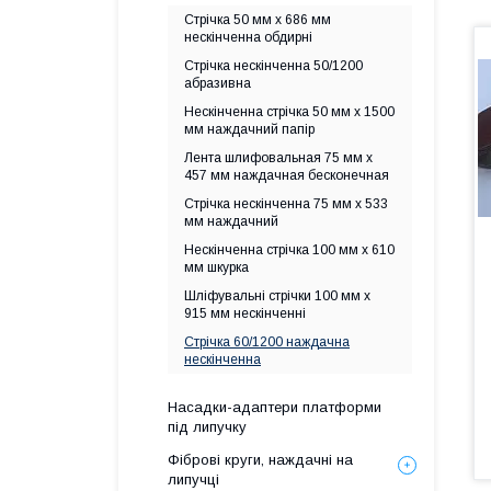
Стрічка 50 мм х 686 мм
нескінченна обдирні
Стрічка нескінченна 50/1200
абразивна
Нескінченна стрічка 50 мм х 1500
мм наждачний папір
Лента шлифовальная 75 мм х
457 мм наждачная бесконечная
Стрічка нескінченна 75 мм х 533
мм наждачний
Нескінченна стрічка 100 мм х 610
мм шкурка
Шліфувальні стрічки 100 мм х
915 мм нескінченні
Стрічка 60/1200 наждачна
нескінченна
Насадки-адаптери платформи
під липучку
Фіброві круги, наждачні на
липучці