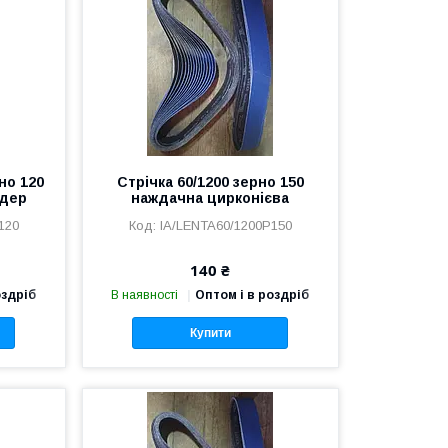
но 120
Стрічка 60/1200 зерно 150
ндер
наждачна цирконієва
120
IA/LENTA60/1200P150
140 ₴
оздріб
В наявності
Оптом і в роздріб
Купити