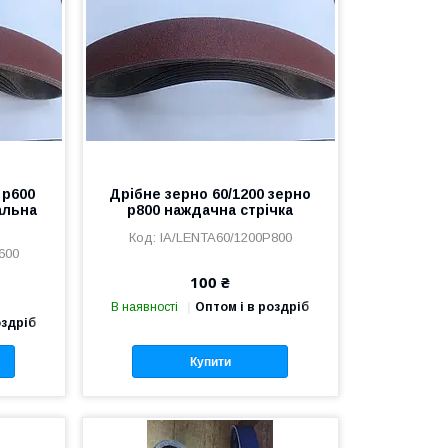
 р600
Дрібне зерно 60/1200 зерно
альна
р800 наждачна стрічка
IA/LENTA60/1200P800
600
100 ₴
В наявності
Оптом і в роздріб
оздріб
Купити