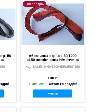
Топ продаж
о р150
Абразивна стрічка 60/1200
на
р150 нескінченна Німеччина
150
IA/LENTA60/1200HERMESР150
100 ₴
оздріб
В наявності
Оптом і в роздріб
Купити