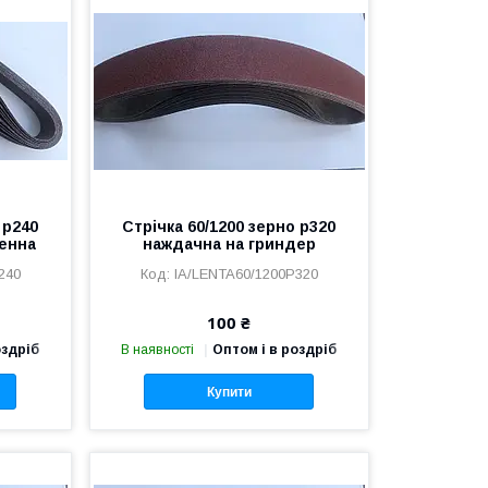
 р240
Стрічка 60/1200 зерно р320
енна
наждачна на гриндер
240
IA/LENTA60/1200P320
100 ₴
оздріб
В наявності
Оптом і в роздріб
Купити