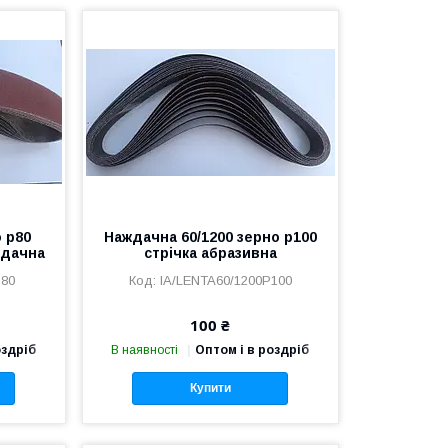
о р80
Наждачна 60/1200 зерно р100
ждачна
стрічка абразивна
P80
IA/LENTA60/1200P100
100 ₴
оздріб
В наявності
Оптом і в роздріб
Купити