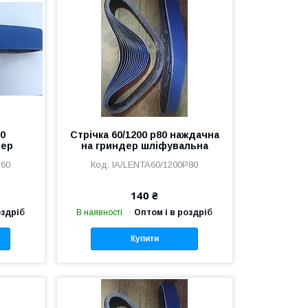
60
Стрічка 60/1200 р80 наждачна
дер
на гриндер шліфувальна
P60
IA/LENTA60/1200P80
140 ₴
оздріб
В наявності
Оптом і в роздріб
Купити