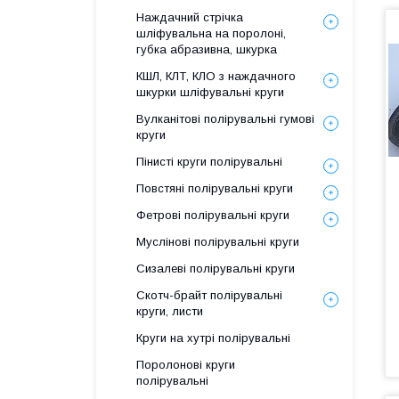
Наждачний стрічка
шліфувальна на поролоні,
губка абразивна, шкурка
КШЛ, КЛТ, КЛО з наждачного
шкурки шліфувальні круги
Вулканітові полірувальні гумові
круги
Пінисті круги полірувальні
Повстяні полірувальні круги
Фетрові полірувальні круги
Муслінові полірувальні круги
Сизалеві полірувальні круги
Скотч-брайт полірувальні
круги, листи
Круги на хутрі полірувальні
Поролонові круги
полірувальні