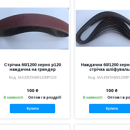
Стрічка 60/1200 зерно р120
Наждачна 60/1200 зерн
наждачна на гриндер
стрічка шліфуваль
IA/LENTA60/1200P120
IA/LENTA60/1200P
100 ₴
100 ₴
В наявності
Оптом і в роздріб
В наявності
Оптом і в р
Купити
Купити