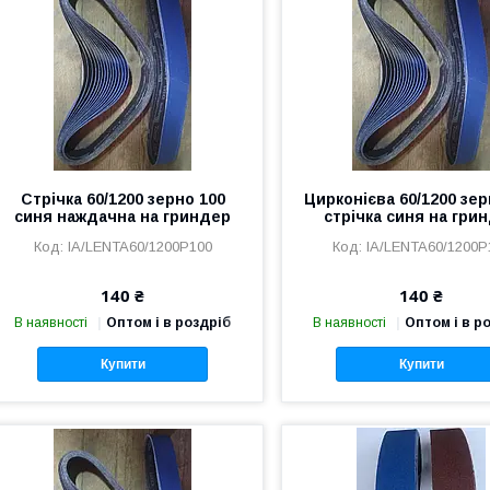
Стрічка 60/1200 зерно 100
Цирконієва 60/1200 зер
синя наждачна на гриндер
стрічка синя на гри
IA/LENTA60/1200P100
IA/LENTA60/1200P
140 ₴
140 ₴
В наявності
Оптом і в роздріб
В наявності
Оптом і в р
Купити
Купити