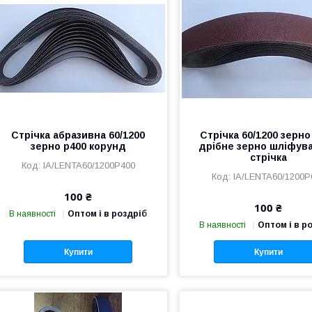
Стрічка абразивна 60/1200
Стрічка 60/1200 зерно
зерно р400 корунд
дрібне зерно шліфув
стрічка
IA/LENTA60/1200P400
IA/LENTA60/1200P
100 ₴
100 ₴
В наявності
Оптом і в роздріб
В наявності
Оптом і в р
Купити
Купити