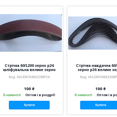
Стрічка 60/1200 зерно р24
Стрічка наждачна 60
шліфувальна велике зерно
зерно р36 велике з
IA/LENTA60/1200P24
IA/LENTA60/1200
100 ₴
100 ₴
В наявності
Оптом і в роздріб
В наявності
Оптом і в р
Купити
Купити