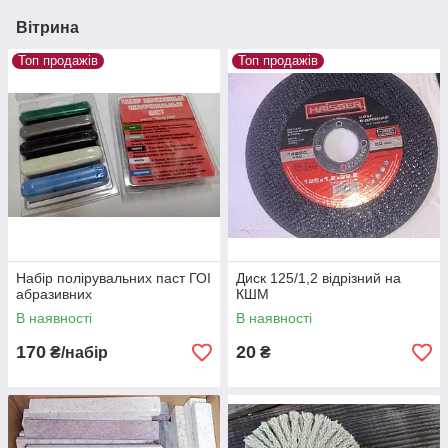
Вітрина
Топ продажів
Топ продажів
Набір полірувальних паст ГОІ
Диск 125/1,2 відрізний на
абразивних
КШМ
В наявності
В наявності
170
20
₴/набір
₴