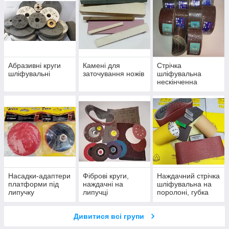
Абразивні круги
Камені для
Стрічка
шліфувальні
заточування ножів
шліфувальна
нескінченна
Насадки-адаптери
Фіброві круги,
Наждачний стрічка
платформи під
наждачні на
шліфувальна на
липучку
липучці
поролоні, губка
абразивна, шкурка
Дивитися всі групи