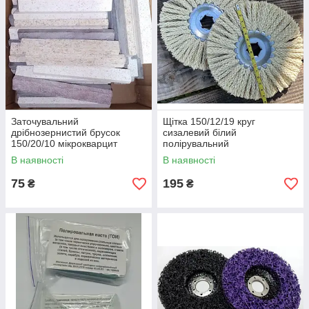
Заточувальний
Щітка 150/12/19 круг
дрібнозернистий брусок
сизалевий білий
150/20/10 мікрокварцит
полірувальний
фінішне заточування
В наявності
В наявності
75
195
₴
₴