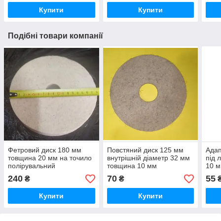
Купити
Купити
Подібні товари компанії
Фетровий диск 180 мм
Повстяний диск 125 мм
Адап
товщина 20 мм на точило
внутрішній діаметр 32 мм
під 
полірувальний
товщина 10 мм
10 
240
70
55
₴
₴
Купити
Купити