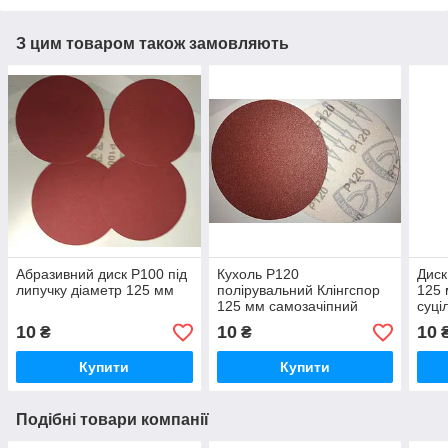
З цим товаром також замовляють
Абразивний диск Р100 під
Кухоль Р120
Диск
липучку діаметр 125 мм
полірувальний Клінгспор
125 
125 мм самозачіпний
суці
10
10
10
₴
₴
Купити
Купити
Подібні товари компанії