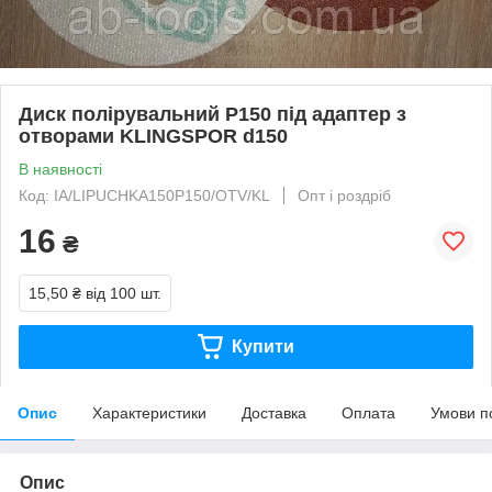
Диск полірувальний Р150 під адаптер з
отворами KLINGSPOR d150
В наявності
Код: IA/LIPUCHKA150P150/OTV/KL
Опт і роздріб
16
₴
15,50 ₴
від 100 шт.
Купити
Опис
Характеристики
Доставка
Оплата
Умови п
Опис