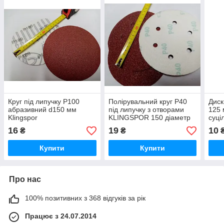
Круг під липучку Р100
Полірувальний круг Р40
Диск
абразивний d150 мм
під липучку з отворами
125 
Klingspor
KLINGSPOR 150 діаметр
суці
16
19
10
₴
₴
Купити
Купити
Про нас
100% позитивних з 368 відгуків за рік
Працює з 24.07.2014