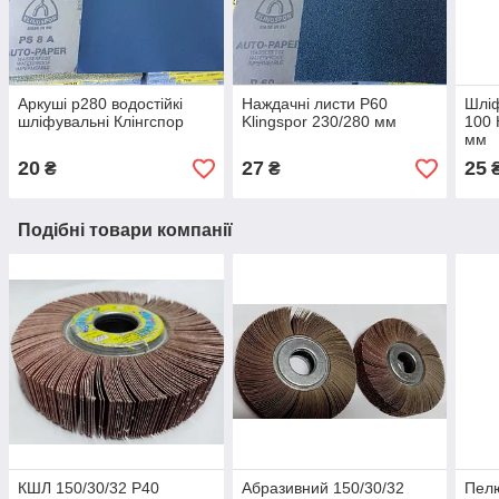
Аркуші p280 водостійкі
Наждачні листи Р60
Шліф
шліфувальні Клінгспор
Klingspor 230/280 мм
100
мм
20
27
25
₴
₴
Подібні товари компанії
КШЛ 150/30/32 Р40
Абразивний 150/30/32
Пелю