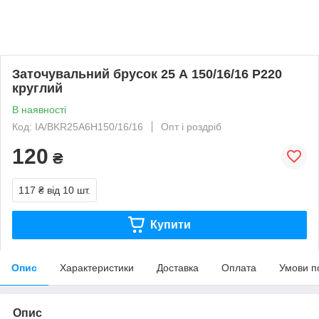
Заточувальний брусок 25 А 150/16/16 P220
круглий
В наявності
Код: IA/BKR25A6H150/16/16
Опт і роздріб
120
₴
117 ₴
від 10 шт.
Купити
Опис
Характеристики
Доставка
Оплата
Умови п
Опис