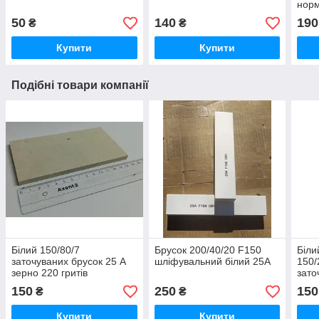
нор
50
140
190
₴
₴
Купити
Купити
Подібні товари компанії
Білий 150/80/7
Брусок 200/40/20 F150
Біли
заточуваних брусок 25 А
шліфувальний білий 25А
150/
зерно 220 гритів
зато
150
250
150
₴
₴
Купити
Купити