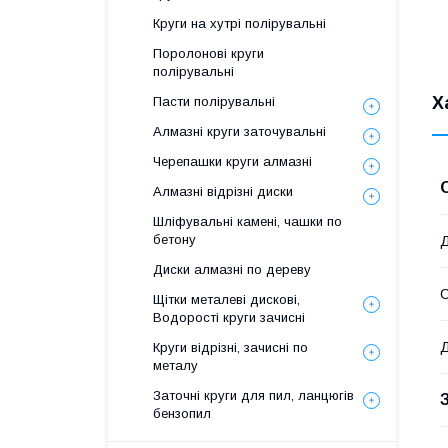
Ш
Круги на хутрі полірувальні
Поролонові круги
полірувальні
Х
Пасти полірувальні
Алмазні круги заточувальні
Черепашки круги алмазні
Алмазні відрізні диски
Шліфувальні камені, чашки по
бетону
Д
Диски алмазні по дереву
Щітки металеві дискові,
Водорості круги зачисні
Д
Круги відрізні, зачисні по
металу
Заточні круги для пил, ланцюгів
бензопил