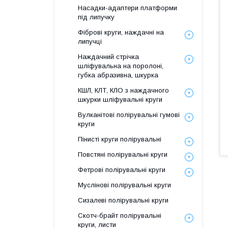
Насадки-адаптери платформи
під липучку
Фіброві круги, наждачні на
липучці
Наждачний стрічка
шліфувальна на поролоні,
губка абразивна, шкурка
КШЛ, КЛТ, КЛО з наждачного
шкурки шліфувальні круги
Вулканітові полірувальні гумові
круги
Пінисті круги полірувальні
Повстяні полірувальні круги
Фетрові полірувальні круги
Муслінові полірувальні круги
Сизалеві полірувальні круги
Скотч-брайт полірувальні
круги, листи