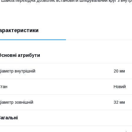
айба перехідна дозволяє встановити шліфувальний круг з внутрі
арактеристики
Основні атрибути
іаметр внутрішній
20 мм
Стан
Новий
іаметр зовнішній
32 мм
Загальні