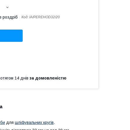
в роздріб
Код:
IA/PEREHOD32/20
ротягом 14 днів
за домовленістю
а
йби
для
шліфувальних кругів
.