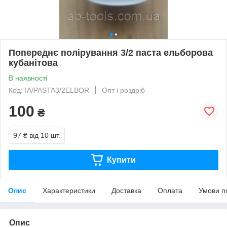
Попереднє полірування 3/2 паста ельборова
кубанітова
В наявності
Код: IA/PASTA3/2ELBOR
Опт і роздріб
100
₴
97 ₴
від 10 шт.
Купити
Опис
Характеристики
Доставка
Оплата
Умови п
Опис