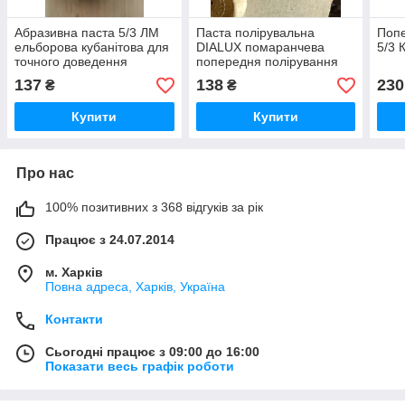
Абразивна паста 5/3 ЛМ
Паста полірувальна
Попе
ельборова кубанітова для
DIALUX помаранчева
5/3 
точного доведення
попередня полірування
137
138
230
₴
₴
Купити
Купити
Про нас
100% позитивних з 368 відгуків за рік
Працює з 24.07.2014
м. Харків
Повна адреса, Харків, Україна
Контакти
Сьогодні працює з 09:00 до 16:00
Показати весь графік роботи