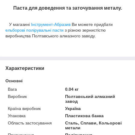
Паста для доведення та заточування металу.
У магазині
Інструмент-Абразив
Ви можете придбати
ельборові полірувальні пасти
з різною зернистістю
виробництва Полтавського алмазного заводу.
Характеристики
Основні
Вага
0.04 кг
Виробник
Полтавський алмазний
завод
Країна виробник
Україна
Упаковка
Пластикова банка
Область застосування
Сталь, Сплави, Кольорові
метали
Призначення
Полірування