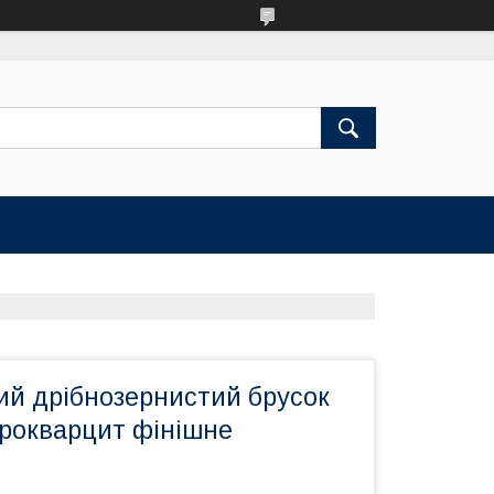
ий дрібнозернистий брусок
крокварцит фінішне