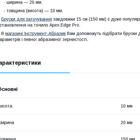
- ширина — 20 мм;
 товщина (висота) — 10 мм.
Бруски для заточування
завдовжки 15 см (150 мм) є дуже популя
становлення на точило Apex Edge Pro.
В
магазині Інструмент-Абразив
Вам допоможуть підібрати бруски д
араметрів і певної абразивної зернистості.
арактеристики
Основні
исота
10 мм
Ширина
20 мм
Довжина
150 мм