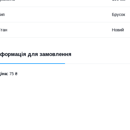
ип
Брусок
Стан
Новий
нформація для замовлення
іна:
75 ₴