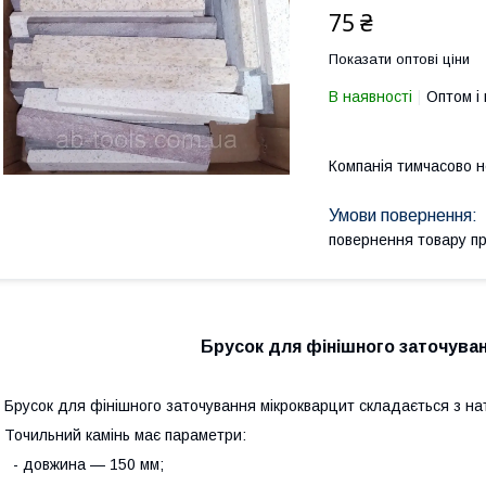
75 ₴
Показати оптові ціни
В наявності
Оптом і 
Компанія тимчасово 
повернення товару п
Брусок для фінішного заточуван
русок для фінішного заточування мікрокварцит складається з на
очильний камінь має параметри:
- довжина — 150 мм;