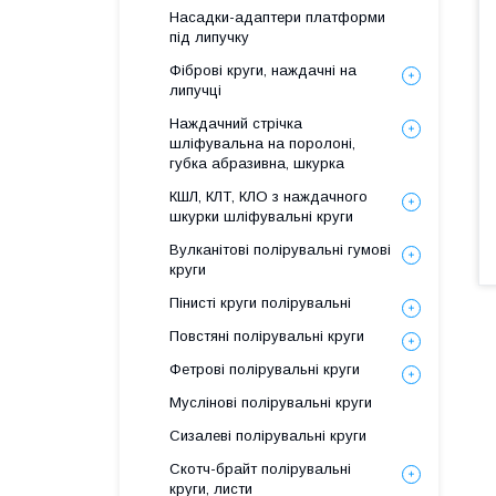
Насадки-адаптери платформи
під липучку
Фіброві круги, наждачні на
липучці
Наждачний стрічка
шліфувальна на поролоні,
губка абразивна, шкурка
КШЛ, КЛТ, КЛО з наждачного
шкурки шліфувальні круги
Вулканітові полірувальні гумові
круги
Пінисті круги полірувальні
Повстяні полірувальні круги
Фетрові полірувальні круги
Муслінові полірувальні круги
Б
Сизалеві полірувальні круги
Т
Скотч-брайт полірувальні
круги, листи