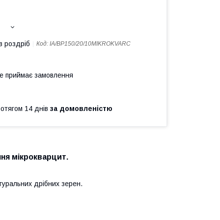
в роздріб
Код:
IA/BP150/20/10MIKROKVARC
не приймає замовлення
ротягом 14 днів
за домовленістю
ня мікрокварцит.
туральних дрібних зерен.