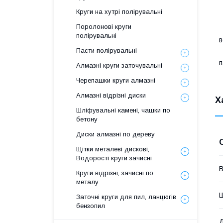
Круги на хутрі полірувальні
-
Поролонові круги
полірувальні
в
Пасти полірувальні
п
Алмазні круги заточувальні
Черепашки круги алмазні
Алмазні відрізні диски
Х
Шліфувальні камені, чашки по
бетону
Диски алмазні по дереву
Щітки металеві дискові,
Водорості круги зачисні
В
Круги відрізні, зачисні по
металу
Заточні круги для пил, ланцюгів
бензопил