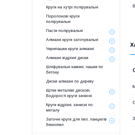
б
Круги на хутрі полірувальні
В
Поролонові круги
полірувальні
Пасти полірувальні
Алмазні круги заточувальні
Х
Черепашки круги алмазні
Алмазні відрізні диски
Шліфувальні камені, чашки по
бетону
Диски алмазні по дереву
М
Щітки металеві дискові,
Водорості круги зачисні
Круги відрізні, зачисні по
металу
З
Заточні круги для пил, ланцюгів
бензопил