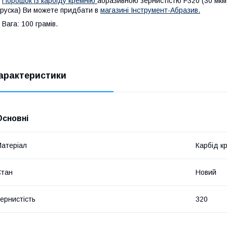
Порошок із карбіду кремнію
абразивною зернистістю F320 (30 мкм
руска) Ви можете придбати в
магазині Інструмент-Абразив.
ага: 100 грамів.
арактеристики
Основні
атеріал
Карбід к
Стан
Новий
ернистість
320