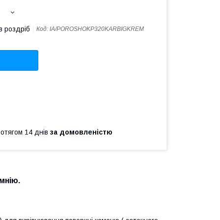
в роздріб
Код:
IA/POROSHOKP320KARBIGKREM
ротягом 14 днів
за домовленістю
мнію.