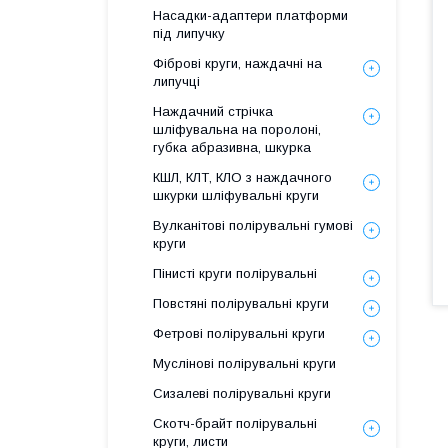
Насадки-адаптери платформи
під липучку
Фіброві круги, наждачні на
липучці
Наждачний стрічка
шліфувальна на поролоні,
губка абразивна, шкурка
КШЛ, КЛТ, КЛО з наждачного
шкурки шліфувальні круги
Вулканітові полірувальні гумові
круги
Пінисті круги полірувальні
Повстяні полірувальні круги
Фетрові полірувальні круги
Муслінові полірувальні круги
Сизалеві полірувальні круги
Скотч-брайт полірувальні
круги, листи