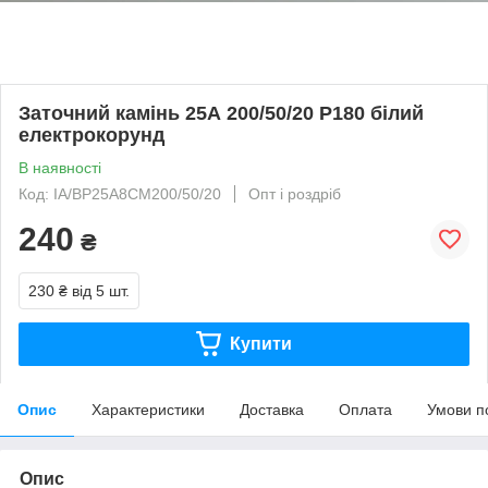
Заточний камінь 25А 200/50/20 Р180 білий
електрокорунд
В наявності
Код: IA/BP25A8CM200/50/20
Опт і роздріб
240
₴
230 ₴
від 5 шт.
Купити
Опис
Характеристики
Доставка
Оплата
Умови п
Опис