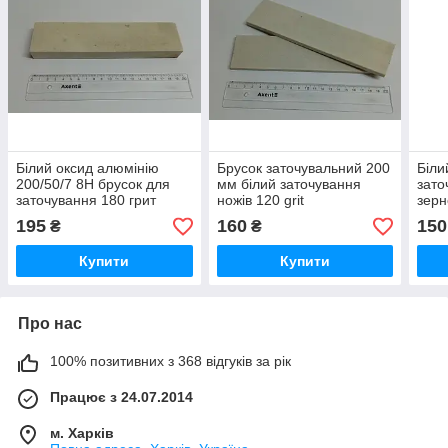
Білий оксид алюмінію
Брусок заточувальний 200
Біли
200/50/7 8Н брусок для
мм білий заточування
зато
заточування 180 грит
ножів 120 grit
зерн
195
160
150
₴
₴
Купити
Купити
Про нас
100% позитивних з 368 відгуків за рік
Працює з 24.07.2014
м. Харків