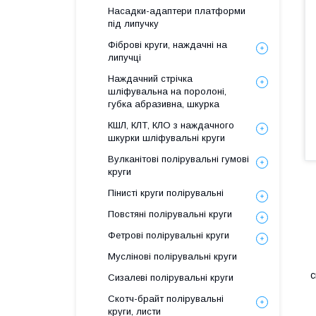
Насадки-адаптери платформи
під липучку
Фіброві круги, наждачні на
липучці
Наждачний стрічка
шліфувальна на поролоні,
губка абразивна, шкурка
КШЛ, КЛТ, КЛО з наждачного
шкурки шліфувальні круги
Вулканітові полірувальні гумові
круги
Пінисті круги полірувальні
Повстяні полірувальні круги
Фетрові полірувальні круги
Муслінові полірувальні круги
К
с
Сизалеві полірувальні круги
Скотч-брайт полірувальні
круги, листи