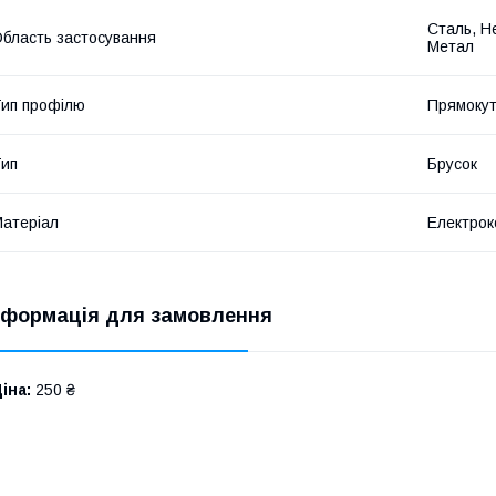
Сталь, Н
бласть застосування
Метал
ип профілю
Прямоку
ип
Брусок
атеріал
Електро
нформація для замовлення
іна:
250 ₴