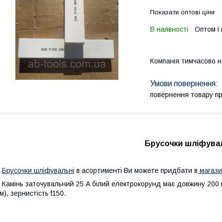
Показати оптові ціни
В наявності
Оптом і 
Компанія тимчасово 
повернення товару п
Брусочки шліфувал
Брусочки шліфувальні
в асортименті Ви можете придбати в
магази
амінь заточувальний 25 А білий електрокорунд має довжину 200 мм
м), зернистість f150.