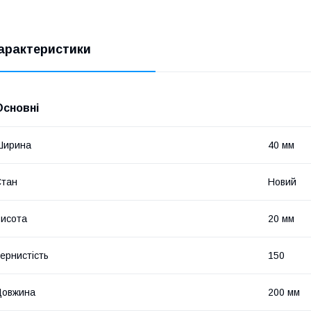
арактеристики
Основні
Ширина
40 мм
Стан
Новий
исота
20 мм
ернистість
150
Довжина
200 мм