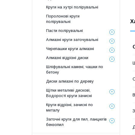
Круги на хутрі полірувальні
Поролонові круги
Х
полірувальні
Пасти полірувальні
Алмазні круги заточувальні
Черепашки круги алмазні
Алмазні відрізні диски
Шліфувальні камені, чашки по
бетону
Диски алмазні по дереву
Щітки металеві дискові,
В
Водорості круги зачисні
Круги відрізні, зачисні по
металу
З
Заточні круги для пил, ланцюгів
бензопил