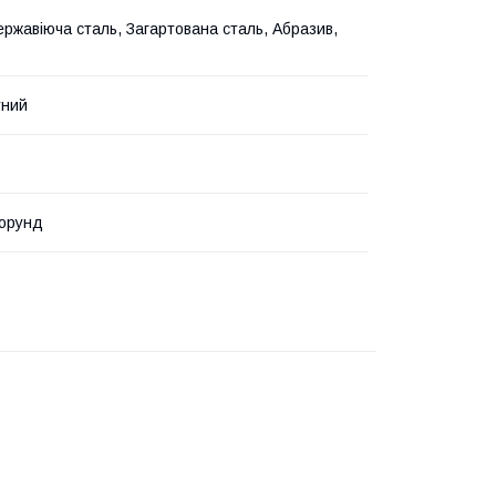
ержавіюча сталь, Загартована сталь, Абразив,
тний
корунд