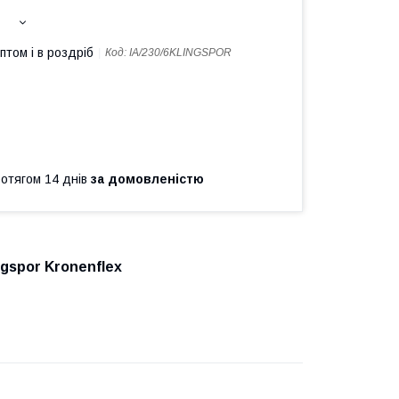
птом і в роздріб
Код:
IA/230/6KLINGSPOR
ротягом 14 днів
за домовленістю
ngspor Kronenflex