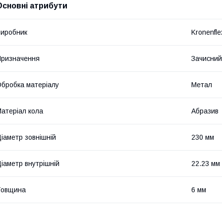
Основні атрибути
иробник
Kronenfle
ризначення
Зачисний
бробка матеріалу
Метал
атеріал кола
Абразив
іаметр зовнішній
230 мм
іаметр внутрішній
22.23 мм
Товщина
6 мм