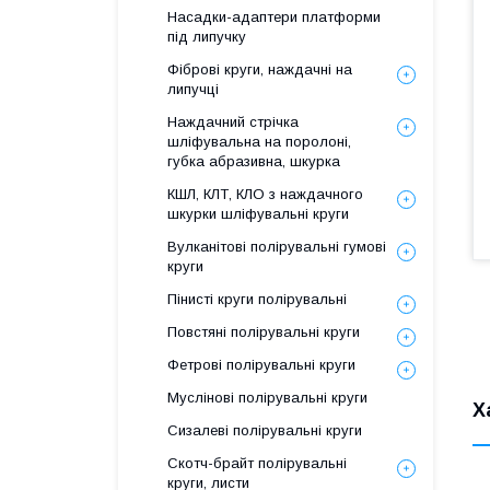
Насадки-адаптери платформи
під липучку
Фіброві круги, наждачні на
липучці
Наждачний стрічка
шліфувальна на поролоні,
губка абразивна, шкурка
КШЛ, КЛТ, КЛО з наждачного
шкурки шліфувальні круги
Вулканітові полірувальні гумові
круги
Пінисті круги полірувальні
Повстяні полірувальні круги
Фетрові полірувальні круги
Муслінові полірувальні круги
Х
Сизалеві полірувальні круги
Скотч-брайт полірувальні
круги, листи