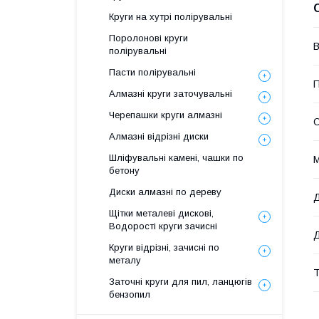
Круги на хутрі полірувальні
Поролонові круги
В
полірувальні
Пасти полірувальні
П
Алмазні круги заточувальні
Черепашки круги алмазні
О
Алмазні відрізні диски
Шліфувальні камені, чашки по
М
бетону
Диски алмазні по дереву
Д
Щітки металеві дискові,
Водорості круги зачисні
Д
Круги відрізні, зачисні по
металу
Заточні круги для пил, ланцюгів
бензопил