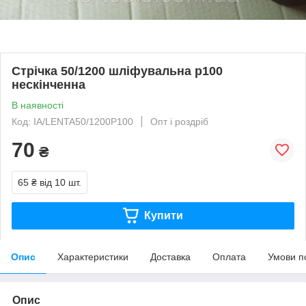
Стрічка 50/1200 шліфувальна р100
нескінченна
В наявності
Код: IA/LENTA50/1200P100
Опт і роздріб
70
₴
65 ₴
від 10 шт.
Купити
Опис
Характеристики
Доставка
Оплата
Умови п
Опис