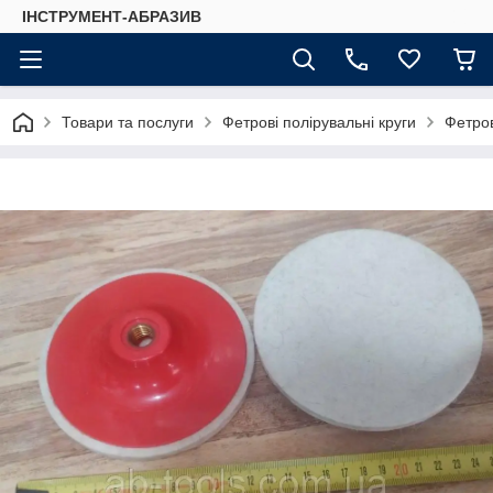
ІНСТРУМЕНТ-АБРАЗИВ
Товари та послуги
Фетрові полірувальні круги
Фетров