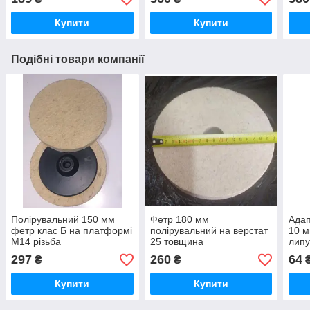
Купити
Купити
Подібні товари компанії
Полірувальний 150 мм
Фетр 180 мм
Адап
фетр клас Б на платформі
полірувальний на верстат
10 м
М14 різьба
25 товщина
липу
297
260
64
₴
₴
Купити
Купити