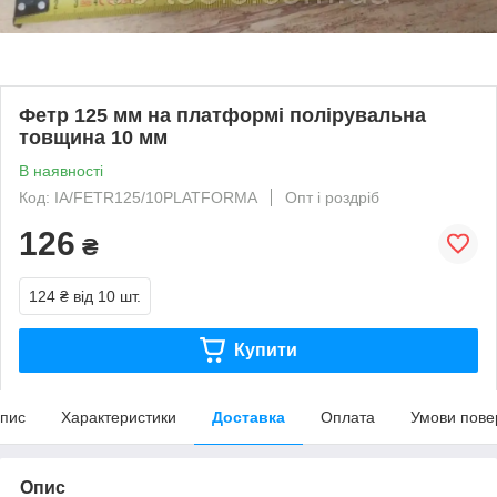
Фетр 125 мм на платформі полірувальна
товщина 10 мм
В наявності
Код: IA/FETR125/10PLATFORMA
Опт і роздріб
126
₴
124 ₴
від 10 шт.
Купити
пис
Характеристики
Доставка
Оплата
Умови пове
Опис