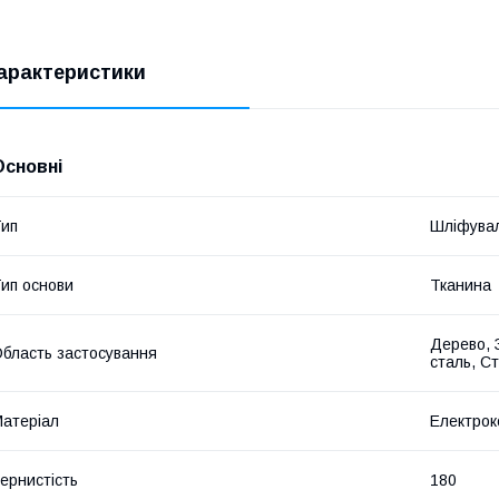
арактеристики
Основні
ип
Шліфувал
ип основи
Тканина
Дерево, 
бласть застосування
сталь, С
атеріал
Електро
ернистість
180