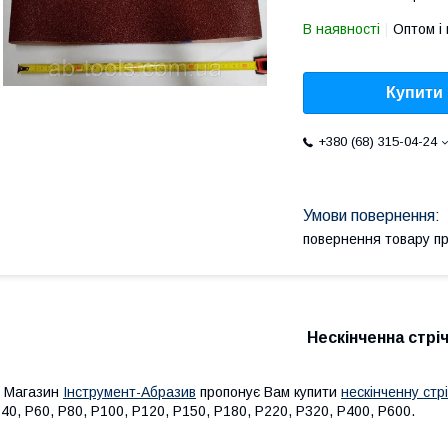
В наявності
Оптом і 
Купити
+380 (68) 315-04-24
повернення товару п
Нескінченна стрі
Магазин
Інструмент-Абразив
пропонує Вам купити
нескінченну стр
40, Р60, Р80, Р100, Р120, Р150, Р180, Р220, Р320, Р400, Р600.