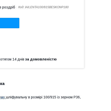
в роздріб
Код:
IA/LENTA100/915BESKONP180
ротягом 14 днів
за домовленістю
чка
ічку
шліфувальну в розмірі 100/915 із зерном Р36,