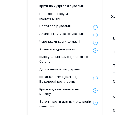
Круги на хутрі полірувальні
Поролонові круги
Х
полірувальні
Пасти полірувальні
Алмазні круги заточувальні
Черепашки круги алмазні
Алмазні відрізні диски
Т
Шліфувальні камені, чашки по
бетону
Т
Диски алмазні по дереву
Щітки металеві дискові,
О
Водорості круги зачисні
Круги відрізні, зачисні по
металу
М
Заточні круги для пил, ланцюгів
бензопил
З