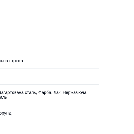
ьна стрічка
Загартована сталь, Фарба, Лак, Нержавіюча
таль
корунд