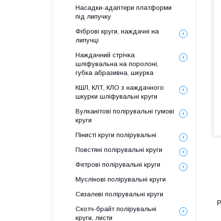
Насадки-адаптери платформи
під липучку
Фіброві круги, наждачні на
липучці
Наждачний стрічка
шліфувальна на поролоні,
губка абразивна, шкурка
КШЛ, КЛТ, КЛО з наждачного
шкурки шліфувальні круги
Вулканітові полірувальні гумові
круги
Пінисті круги полірувальні
Повстяні полірувальні круги
Фетрові полірувальні круги
Муслінові полірувальні круги
Сизалеві полірувальні круги
Р
Скотч-брайт полірувальні
круги, листи