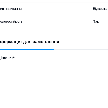
ип насипання
Відкрита
ологостійкість
Так
нформація для замовлення
іна:
96 ₴