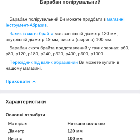
Барабан полірувальний
Барабан полірувальний Ви можете придбати в
магазині
Інструмент-Абразив
.
Валик із скотч-брайта
має зовнішній діаметр 120 мм,
внутрішній діаметр 19 мм, висота (ширина) 100 мм.
Барабан скотч брайта представлений у таких зернах: р60,
р80, р120, р180, р240, р320, р400, р600, р1000.
Перехідник під валик абразивний
Ви можете купити в
нашому магазині.
Приховати
Характеристики
Основні атрибути
Матеріал
Неткане волокно
Діаметр
120 мм
Висота
100 мм