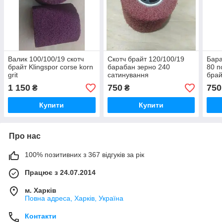
Валик 100/100/19 скотч
Скотч брайт 120/100/19
Бара
брайт Klingspor corse korn
барабан зерно 240
80 п
grit
сатинування
брай
1 150
750
750
₴
₴
Купити
Купити
Про нас
100% позитивних з 367 відгуків за рік
Працює з 24.07.2014
м. Харків
Повна адреса, Харків, Україна
Контакти