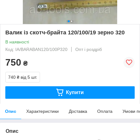
Валик із скотч-брайта 120/100/19 зерно 320
В наявності
Код: IA/BARABAN120/100Р320
Опт і роздріб
750
₴
740 ₴
від 5 шт.
Купити
Опис
Характеристики
Доставка
Оплата
Умови п
Опис