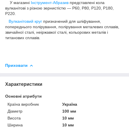
У магазині
Інструмент-Абразив
представлені кола
вулканітові з різною зернистістю — Р60, Р80, Р120, Р180,
Р220.
Вулканітовий круг
призначений для шліфування,
попереднього полірування, полірування металевих сплавів,
звичайної сталі, неіржавкої сталі, кольорових металів і
титанових сплавів.
Приховати
Характеристики
Основні атрибути
Країна виробник
Україна
Діаметр
100 мм
Висота
10 мм
Ширина
10 мм