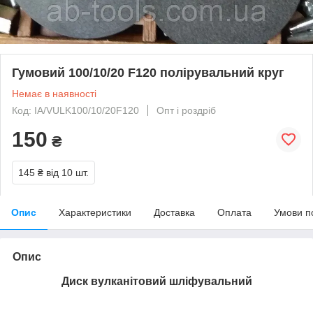
Гумовий 100/10/20 F120 полірувальний круг
Немає в наявності
Код: IA/VULK100/10/20F120
Опт і роздріб
150
₴
145 ₴
від 10 шт.
Опис
Характеристики
Доставка
Оплата
Умови п
Опис
Диск вулканітовий шліфувальний