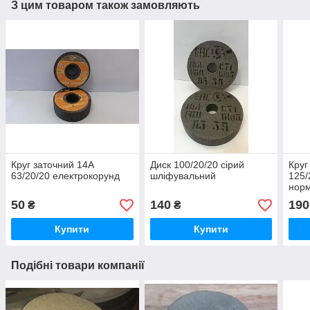
З цим товаром також замовляють
Круг заточний 14А
Диск 100/20/20 сірий
Круг
63/20/20 електрокорунд
шліфувальний
125/
нор
50
140
190
₴
₴
Купити
Купити
Подібні товари компанії