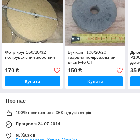
Фетр круг 150/20/32
Вулканіт 100/20/20
Дріб
полірувальний жорсткий
твердий полірувальний
Р100
диск F46 СТ
діам
брай
170
150
35
₴
₴
Купити
Купити
Про нас
100% позитивних з 368 відгуків за рік
Працює з 24.07.2014
м. Харків