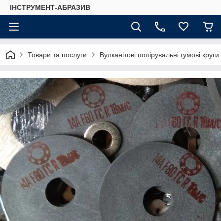
ІНСТРУМЕНТ-АБРАЗИВ
Товари та послуги
Вулканітові полірувальні гумові круги