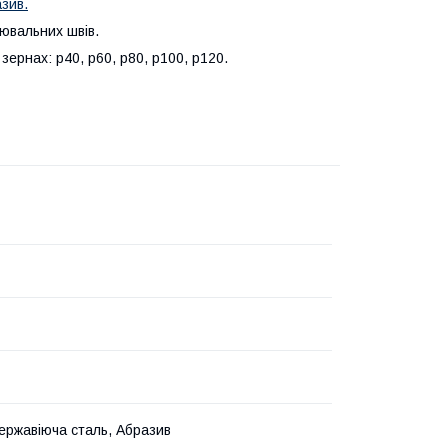
зив.
ювальних швів.
ернах: р40, р60, р80, р100, р120.
ержавіюча сталь, Абразив