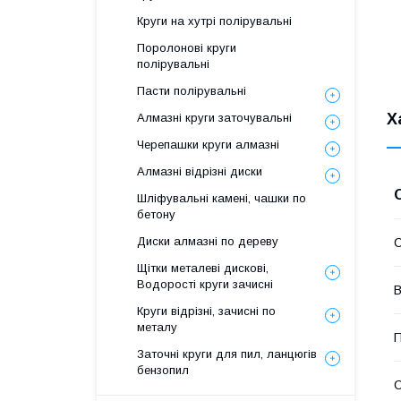
З
Круги на хутрі полірувальні
Р
Поролонові круги
полірувальні
Пасти полірувальні
Х
Алмазні круги заточувальні
Черепашки круги алмазні
Алмазні відрізні диски
Шліфувальні камені, чашки по
бетону
Диски алмазні по дереву
Щітки металеві дискові,
Водорості круги зачисні
В
Круги відрізні, зачисні по
металу
П
Заточні круги для пил, ланцюгів
бензопил
О