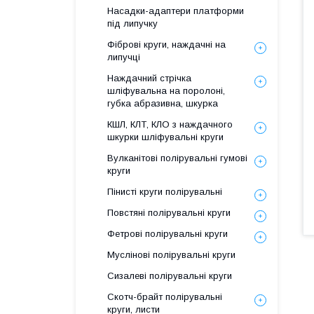
Насадки-адаптери платформи
під липучку
Фіброві круги, наждачні на
липучці
Наждачний стрічка
шліфувальна на поролоні,
губка абразивна, шкурка
КШЛ, КЛТ, КЛО з наждачного
шкурки шліфувальні круги
Вулканітові полірувальні гумові
круги
Пінисті круги полірувальні
Повстяні полірувальні круги
Фетрові полірувальні круги
Муслінові полірувальні круги
Сизалеві полірувальні круги
Скотч-брайт полірувальні
круги, листи