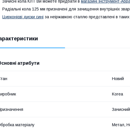
ачисні кола КЛТ Ви можете придбати в
магазині Інструмент-Абра
адіальні кола 125 мм призначені для зачищення внутрішніх звар
Цирконієві диски сині
за неіржавкою сталлю представлені в таких з
арактеристики
Основні атрибути
Стан
Новий
иробник
Korea
ризначення
Зачисний
бробка матеріалу
Метал, Н