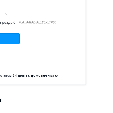
в роздріб
Код:
IA/RADIAL125KLTP60
ротягом 14 днів
за домовленістю
Т