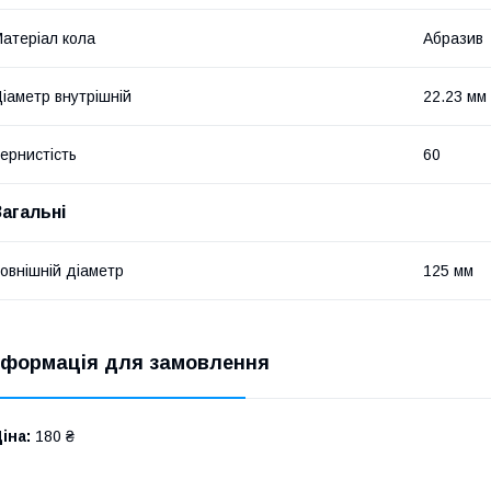
атеріал кола
Абразив
іаметр внутрішній
22.23 мм
ернистість
60
Загальні
овнішній діаметр
125 мм
нформація для замовлення
іна:
180 ₴