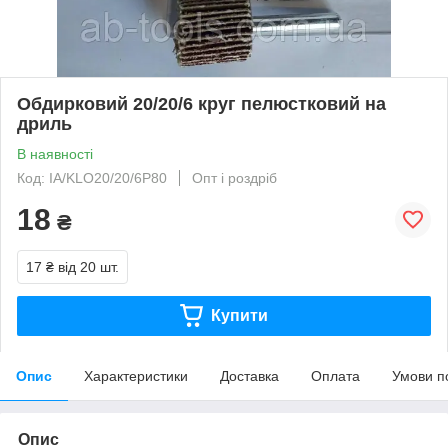
Обдирковий 20/20/6 круг пелюстковий на
дриль
В наявності
Код: IA/KLO20/20/6P80
Опт і роздріб
18
₴
17 ₴
від 20 шт.
Купити
Опис
Характеристики
Доставка
Оплата
Умови п
Опис