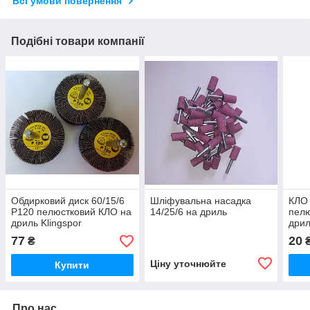
Всі умови повернення
Подібні товари компанії
Обдирковий диск 60/15/6
Шліфувальна насадка
КЛО 
Р120 пелюстковий КЛО на
14/25/6 на дриль
пелю
дриль Klingspor
дри
77
20
₴
Ціну уточнюйте
Купити
Про нас