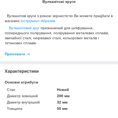
Вулканітові круги
Вулканітові круги з різною зернистістю Ви можете придбати в
магазині
Інструмент-Абразив
.
Вулканітовий круг
призначений для шліфування,
попереднього полірування, полірування металевих сплавів,
звичайної сталі, неіржавкої сталі, кольорових металів і
титанових сплавів.
Приховати
Характеристики
Основні атрибути
Стан
Новий
Діаметр зовнішній
200 мм
Діаметр внутрішній
32 мм
Товщина
50 мм