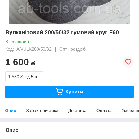
Вулканітовий 200/50/32 гумовий круг F60
В наявності
Код: IA/VULK200/50/32
Опт і роздріб
1 600
₴
1 550 ₴
від 5 шт.
Купити
Опис
Характеристики
Доставка
Оплата
Умови п
Опис