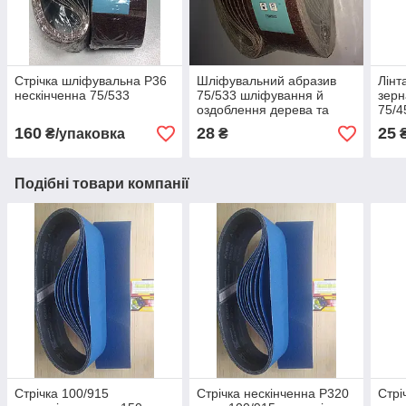
Стрічка шліфувальна Р36
Шліфувальний абразив
Лінт
нескінченна 75/533
75/533 шліфування й
зерн
оздоблення дерева та
75/4
металу Р40
160
28
25
₴/упаковка
₴
Подібні товари компанії
Стрічка 100/915
Стрічка нескінченна P320
Стрі