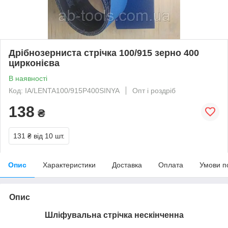
Дрібнозерниста стрічка 100/915 зерно 400
цирконієва
В наявності
Код: IA/LENTA100/915P400SINYA
Опт і роздріб
138
₴
131 ₴
від 10 шт.
Опис
Характеристики
Доставка
Оплата
Умови п
Опис
Шліфувальна стрічка нескінченна