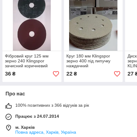
Фібровий круг 125 мм
Круг 180 мм Klingspor
Диск
зерно 240 Klingspor
зерно 400 під липучку
зерн
зачисний коричневий
наждачний
KLI
36
22
27
₴
₴
Про нас
100% позитивних з 366 відгуків за рік
Працює з 24.07.2014
м. Харків
Повна адреса, Харків, Україна