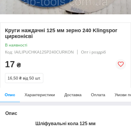
Круги наждачні 125 мм зерно 240 Klingspor
цирконієві
В наявності
Код: IA/LIPUCHKA125P240CURKON
Опт і роздріб
17
₴
16,50 ₴
від 50 шт.
Опис
Характеристики
Доставка
Оплата
Умови п
Опис
Шліфувальні кола 125 мм