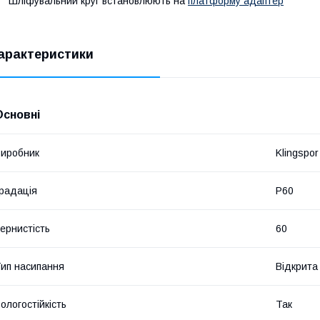
Шліфувальний круг встановлюють на
платформу адаптер
арактеристики
Основні
иробник
Klingspor
радація
Р60
ернистість
60
ип насипання
Відкрита
ологостійкість
Так