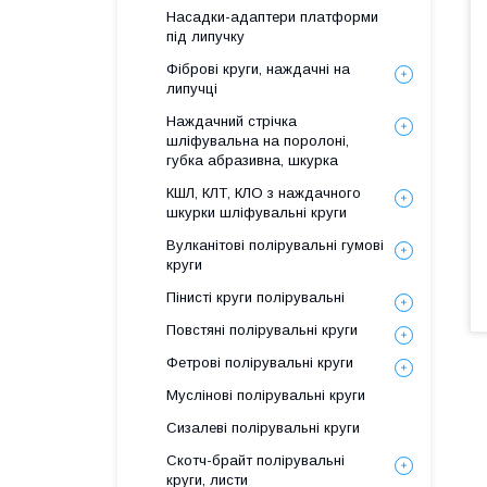
Насадки-адаптери платформи
під липучку
Фіброві круги, наждачні на
липучці
Наждачний стрічка
шліфувальна на поролоні,
губка абразивна, шкурка
КШЛ, КЛТ, КЛО з наждачного
шкурки шліфувальні круги
Вулканітові полірувальні гумові
круги
Пінисті круги полірувальні
Повстяні полірувальні круги
Фетрові полірувальні круги
Муслінові полірувальні круги
Сизалеві полірувальні круги
Скотч-брайт полірувальні
круги, листи