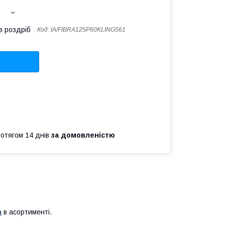
в роздріб
Код:
IA/FIBRA125P60KLING561
ротягом 14 днів
за домовленістю
а
в асортименті.