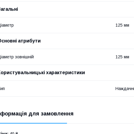
Загальні
іаметр
125 мм
Основні атрибути
іаметр зовнішній
125 мм
Користувальницькі характеристики
ип
Наждачни
нформація для замовлення
іна:
40 ₴