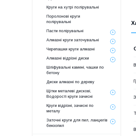
Круги на хутрі полірувальні
Поролонові круги
полірувальні
Х
Пасти полірувальні
Алмазні круги заточувальні
Черепашки круги алмазні
Алмазні відрізні диски
В
Шліфувальні камені, чашки по
бетону
Г
Диски алмазні по дереву
Щітки металеві дискові,
Водорості круги зачисні
З
Круги відрізні, зачисні по
металу
Т
Заточні круги для пил, ланцюгів
бензопил
В