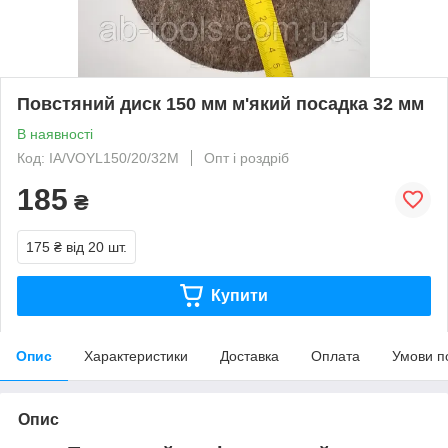
Повстяний диск 150 мм м'який посадка 32 мм
В наявності
Код: IA/VОYL150/20/32M
Опт і роздріб
185
₴
175 ₴
від 20 шт.
Купити
Опис
Характеристики
Доставка
Оплата
Умови п
Опис