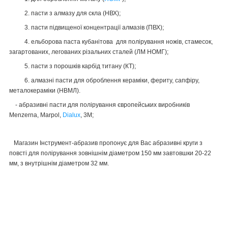
2. пасти з алмазу для скла (НВХ);
3. пасти підвищеної концентрації алмазів (ПВХ);
4. ельборова паста кубанітова для полірування ножів, стамесок,
загартованих, легованих різальних сталей (ЛМ НОМГ);
5. пасти з порошків карбід титану (КТ);
6. алмазні пасти для оброблення кераміки, фериту, сапфіру,
металокераміки (НВМЛ).
- абразивні пасти для полірування європейських виробників
Menzerna, Marpol,
Dialux
, 3M;
Магазин Інструмент-абразив пропонує
для Вас
абразивні круги з
повсті для полірування зовнішнім діаметром 150 мм завтовшки 20-22
мм, з внутрішнім діаметром 32 мм.