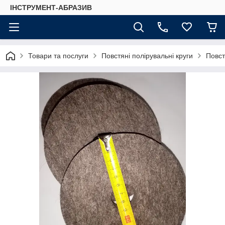
ІНСТРУМЕНТ-АБРАЗИВ
Товари та послуги
Повстяні полірувальні круги
Повст