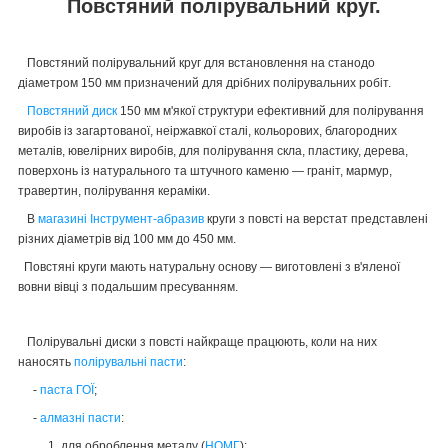
Повстяний полірувальний круг.
Повстяний
полірувальний
круг для встановлення на стано
до
діаметром 150 мм призначений для дрібних полірувальних робіт.
Повстяний диск
150 мм м'якої структури ефективний для полірування
виробів із загартованої, неіржавкої сталі, кольорових, благородних
металів, ювелірних виробів, для полірування скла, пластику, дерева,
поверхонь із натурального та штучного каменю — граніт, мармур,
травертин, полірування кераміки.
В
магазині Інструмент-абразив
круги з повсті на верстат представлені
різних діаметрів від 100 мм до 450 мм.
Повстяні круги мають натуральну основу — виготовлені з в'яленої
вовни вівці з подальшим пресуванням.
Полірувальні диски з повсті найкраще працюють, коли на них
наносять
полірувальні пасти
:
-
паста ГОЇ
;
-
алмазні пасти
:
1. для оброблення металу (
НОМГ
);