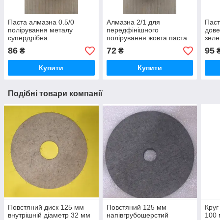
Паста алмазна 0.5/0
Алмазна 2/1 для
Паст
полірування металу
передфінішного
дов
супердрібна
полірування жовта паста
зеле
86
72
95
₴
₴
Купити
Купити
Подібні товари компанії
Повстяний диск 125 мм
Повстяний 125 мм
Круг
внутрішній діаметр 32 мм
напівгрубошерстий
100 