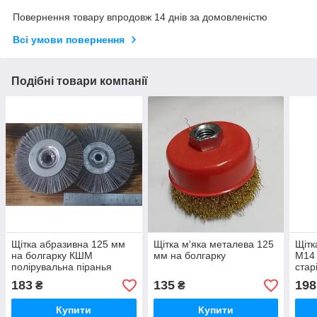
Повернення товару впродовж 14 днів за домовленістю
Всі умови повернення
Подібні товари компанії
Щітка абразивна 125 мм
Щітка м'яка металева 125
Щітк
на болгарку КШМ
мм на болгарку
М14 
полірувальна піранья
стар
бра
183
135
198
₴
₴
Купити
Купити