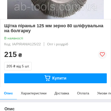
Щітка піранья 125 мм зерно 80 шліфувальна
на болгарку
В наявності
Код: IA/PIRANIA125/22
Опт і роздріб
215
₴
205 ₴
від 5 шт.
Купити
Опис
Характеристики
Доставка
Оплата
Умови п
Опис