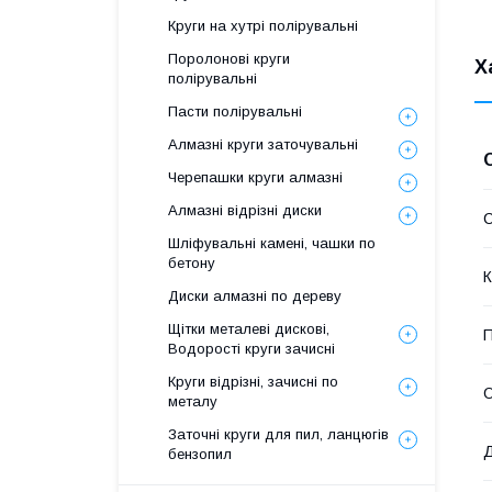
Круги на хутрі полірувальні
Поролонові круги
Х
полірувальні
Пасти полірувальні
Алмазні круги заточувальні
Черепашки круги алмазні
Алмазні відрізні диски
Шліфувальні камені, чашки по
бетону
К
Диски алмазні по дереву
Щітки металеві дискові,
П
Водорості круги зачисні
Круги відрізні, зачисні по
О
металу
Заточні круги для пил, ланцюгів
Д
бензопил