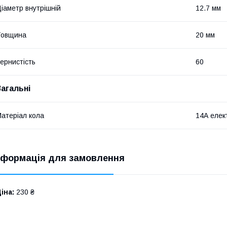
іаметр внутрішній
12.7 мм
Товщина
20 мм
ернистість
60
Загальні
атеріал кола
14А елек
нформація для замовлення
іна:
230 ₴