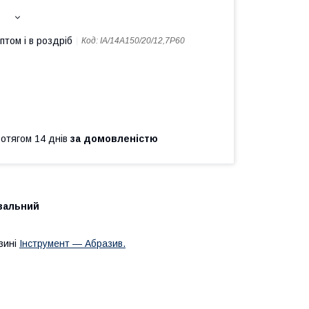
птом і в роздріб
Код:
IA/14A150/20/12,7P60
ротягом 14 днів
за домовленістю
увальний
зині
Інструмент — Абразив.