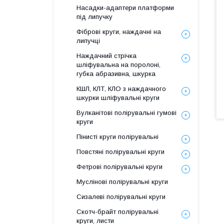
Насадки-адаптери платформи
під липучку
Фіброві круги, наждачні на
липучці
Наждачний стрічка
шліфувальна на поролоні,
губка абразивна, шкурка
КШЛ, КЛТ, КЛО з наждачного
шкурки шліфувальні круги
Вулканітові полірувальні гумові
круги
Пінисті круги полірувальні
Повстяні полірувальні круги
Фетрові полірувальні круги
К
Муслінові полірувальні круги
М
Сизалеві полірувальні круги
Скотч-брайт полірувальні
У
круги, листи