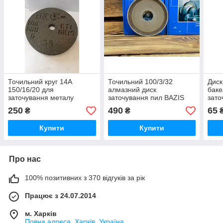
Точильний круг 14А
Точильний 100/3/32
Диск
150/16/20 для
алмазний диск
баке
заточування металу
заточування пил BAZIS
зато
50%
250
490
65
₴
₴
Купити
Купити
Про нас
100% позитивних з 370 відгуків за рік
Працює з 24.07.2014
м. Харків
Повна адреса, Харків, Україна