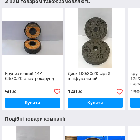
З цим товаром також замовляють
Круг заточний 14А
Диск 100/20/20 сірий
Круг
63/20/20 електрокорунд
шліфувальний
125/
нор
50
140
190
₴
₴
Купити
Купити
Подібні товари компанії