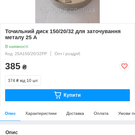
Точильний диск 150/20/32 для заточування
металу 25 А
В наявності
Код: 25А150/20/32РР
Опт і роздріб
385
₴
374 ₴
від 10 шт.
Купити
Опис
Характеристики
Доставка
Оплата
Умови п
Опис