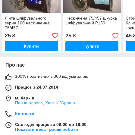
Лінта шліфувального
Нескінчена 75/457 шкурка
Стрі
зерна 100 нескінченна
шліфувальний Р150
Клін
75/457
круп
25
25
45
₴
₴
Купити
Купити
Про нас
100% позитивних з 368 відгуків за рік
Працює з 24.07.2014
м. Харків
Повна адреса, Харків, Україна
Контакти
Сьогодні працює з 09:00 до 16:00
Показати весь графік роботи