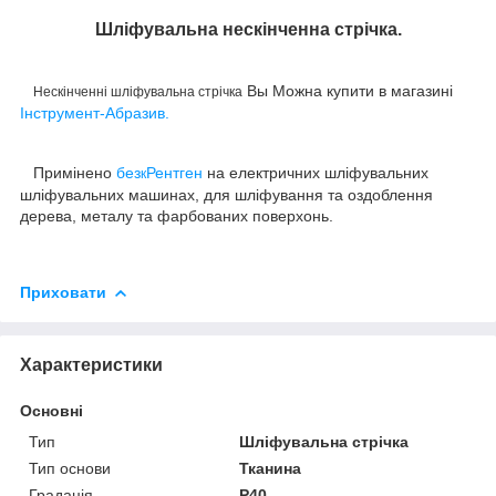
Шліфувальна нескінченна стрічка.
Вы
Можна купити в магазині
Нескінченні
шліфувальна стрічка
Інструмент-Абразив.
Примінено
без
Рентген
на електричних шліфувальних
к
шліфувальних машинах, для шліфування та оздоблення
дерева, металу та фарбованих поверхонь.
Приховати
Характеристики
Основні
Тип
Шліфувальна стрічка
Тип основи
Тканина
Градація
Р40