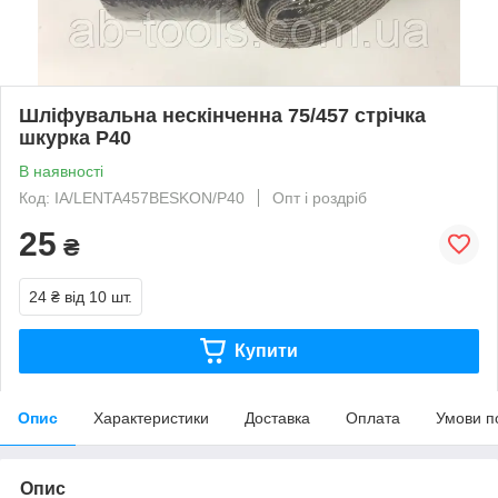
Шліфувальна нескінченна 75/457 стрічка
шкурка Р40
В наявності
Код: IA/LENTA457BESKON/P40
Опт і роздріб
25
₴
24 ₴
від 10 шт.
Купити
Опис
Характеристики
Доставка
Оплата
Умови п
Опис