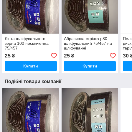
Лінта шліфувального
Абразивна стрічка p80
Пелю
зерна 100 нескінченна
шліфувальний 75/457 на
диск
75/457
шліфуванні
тарі
25
25
30
₴
₴
Купити
Купити
Подібні товари компанії