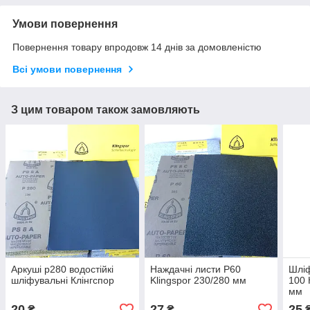
Умови повернення
Повернення товару впродовж 14 днів за домовленістю
Всі умови повернення
З цим товаром також замовляють
Аркуші p280 водостійкі
Наждачні листи Р60
Шліф
шліфувальні Клінгспор
Klingspor 230/280 мм
100
мм
20
27
25
₴
₴