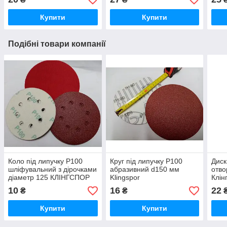
Купити
Купити
Подібні товари компанії
Коло під липучку Р100
Круг під липучку Р100
Диск
шліфувальний з дірочками
абразивний d150 мм
отв
діаметр 125 КЛІНГСПОР
Klingspor
Клін
10
16
22
₴
₴
Купити
Купити