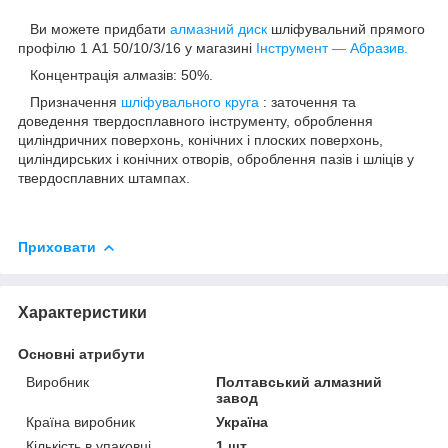
Ви можете придбати
алмазний диск
шліфувальний прямого
профілю 1 А1 50/10/3/16 у магазині
Інструмент — Абразив.
Концентрація алмазів: 50%.
Призначення
шліфувального круга
: заточення та
доведення твердосплавного інструменту, оброблення
циліндричних поверхонь, конічних і плоских поверхонь,
циліндирських і конічних отворів, оброблення пазів і шліців у
твердосплавних штампах.
Приховати
Характеристики
Основні атрибути
Виробник
Полтавський алмазний
завод
Країна виробник
Україна
Кількість в упаковці
1 шт.