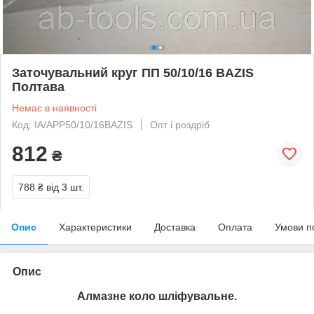
Заточувальний круг ПП 50/10/16 BAZIS
Полтава
Немає в наявності
Код: IA/APP50/10/16BAZIS
Опт і роздріб
812
₴
788 ₴
від 3 шт.
Опис
Характеристики
Доставка
Оплата
Умови п
Опис
Алмазне коло шліфувальне.